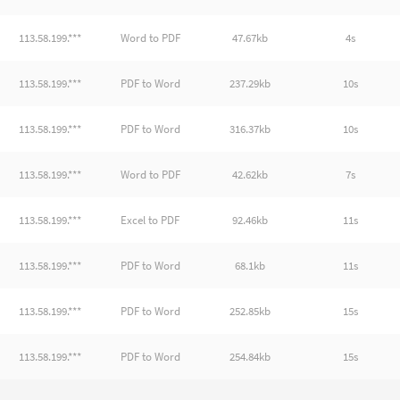
113.58.199.***
Word to PDF
47.67kb
4s
113.58.199.***
PDF to Word
237.29kb
10s
113.58.199.***
PDF to Word
316.37kb
10s
113.58.199.***
Word to PDF
42.62kb
7s
113.58.199.***
Excel to PDF
92.46kb
11s
113.58.199.***
PDF to Word
68.1kb
11s
113.58.199.***
PDF to Word
252.85kb
15s
113.58.199.***
PDF to Word
254.84kb
15s